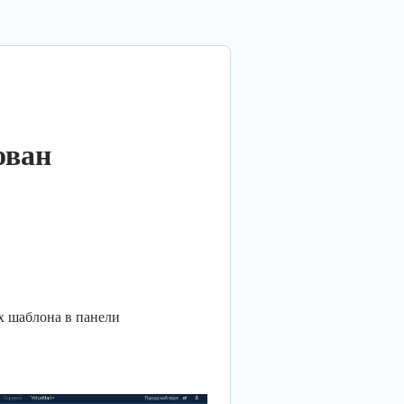
ован
ах шаблона в панели