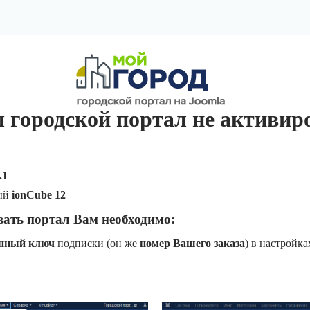
 городской портал не активир
.1
ый
ionCube 12
вать портал Вам необходимо:
онный ключ
подписки (он же
номер Вашего заказа
) в настройк