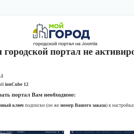
 городской портал не активир
.1
ый
ionCube 12
вать портал Вам необходимо:
онный ключ
подписки (он же
номер Вашего заказа
) в настройк