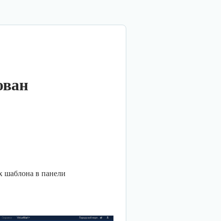
ован
ах шаблона в панели