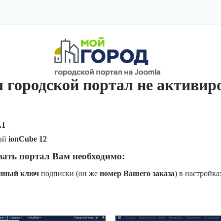
 городской портал не активир
.1
ый
ionCube 12
вать портал Вам необходимо:
онный ключ
подписки (он же
номер Вашего заказа
) в настройк