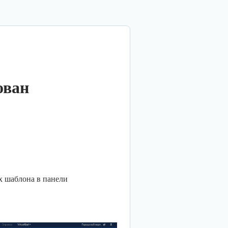
ован
ах шаблона в панели