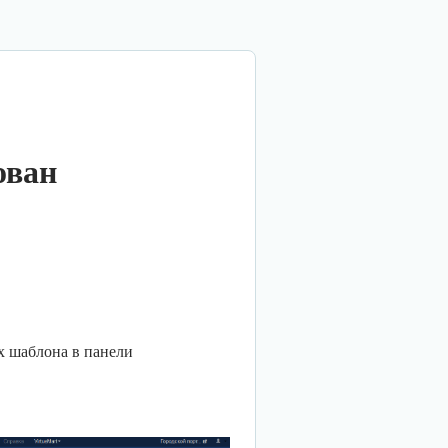
ован
ах шаблона в панели