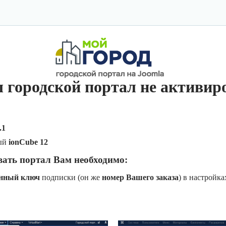
 городской портал не активир
.1
ый
ionCube 12
вать портал Вам необходимо:
онный ключ
подписки (он же
номер Вашего заказа
) в настройк