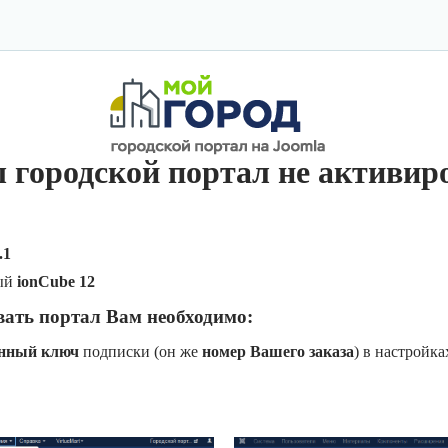
 городской портал не активир
.1
ый
ionCube 12
вать портал Вам необходимо:
онный ключ
подписки (он же
номер Вашего заказа
) в настройк