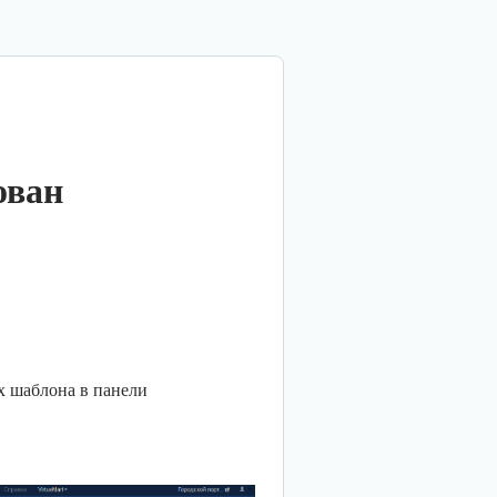
ован
ах шаблона в панели