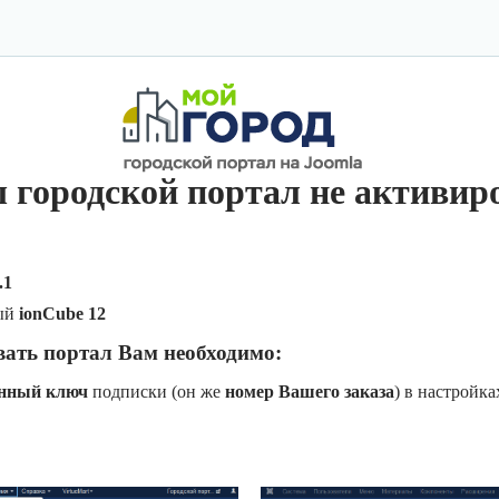
 городской портал не активир
.1
ый
ionCube 12
вать портал Вам необходимо:
онный ключ
подписки (он же
номер Вашего заказа
) в настройк