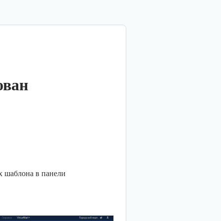
ован
ах шаблона в панели