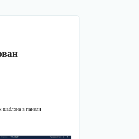
ован
ах шаблона в панели