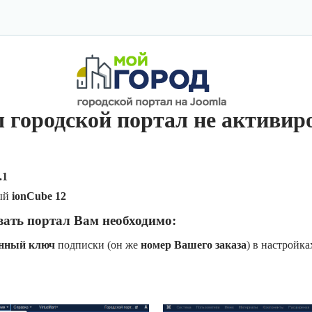
 городской портал не активир
.1
ый
ionCube 12
вать портал Вам необходимо:
онный ключ
подписки (он же
номер Вашего заказа
) в настройк