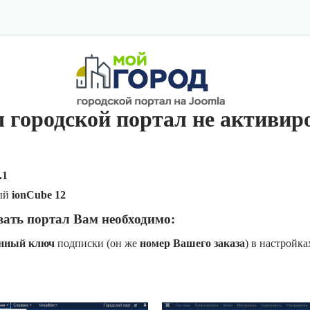
 городской портал не активир
.1
ый
ionCube 12
вать портал Вам необходимо:
онный ключ
подписки (он же
номер Вашего заказа
) в настройк