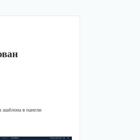
ован
ах шаблона в панели