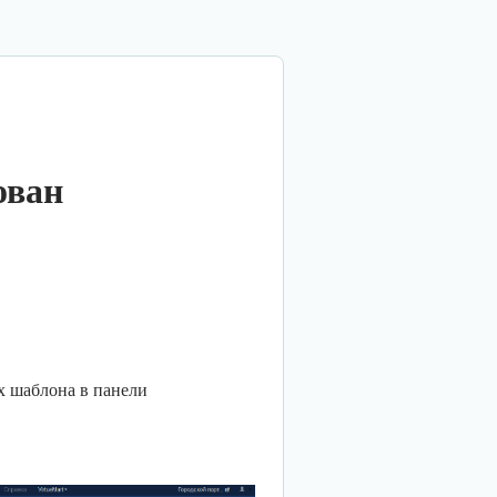
ован
ах шаблона в панели