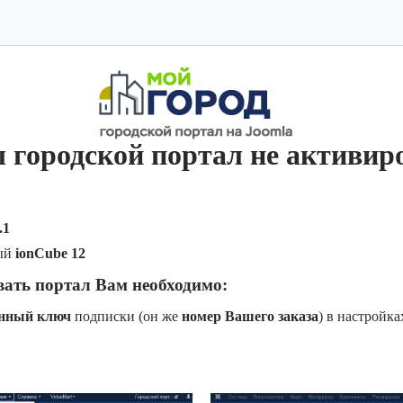
 городской портал не активир
.1
ый
ionCube 12
вать портал Вам необходимо:
онный ключ
подписки (он же
номер Вашего заказа
) в настройк