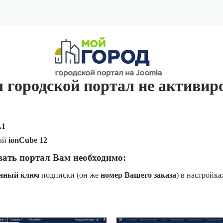
 городской портал не активир
.1
ый
ionCube 12
вать портал Вам необходимо:
онный ключ
подписки (он же
номер Вашего заказа
) в настройк