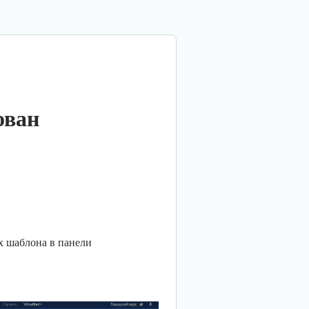
ован
ах шаблона в панели