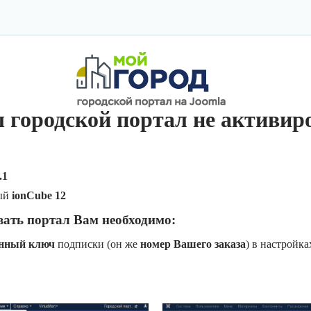
 городской портал не активир
.1
ый
ionCube 12
вать портал Вам необходимо:
онный ключ
подписки (он же
номер Вашего заказа
) в настройк