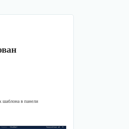
ован
ах шаблона в панели