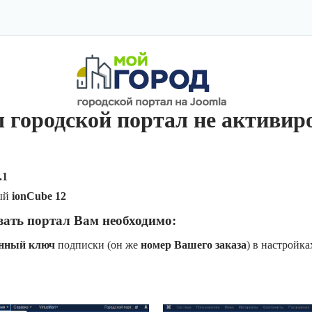
 городской портал не активир
.1
ый
ionCube 12
вать портал Вам необходимо:
онный ключ
подписки (он же
номер Вашего заказа
) в настройк