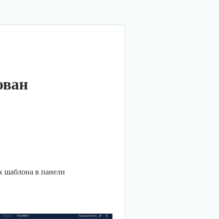
ован
ах шаблона в панели